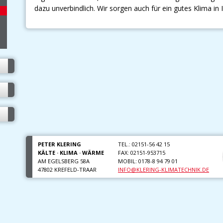
dazu unverbindlich. Wir sorgen auch für ein gutes Klima in 
PETER KLERING
TEL.:
02151-56 42 15
KÄLTE · KLIMA · WÄRME
FAX:
02151-953715
AM EGELSBERG 58A
MOBIL:
0178-8 94 79 01
47802
KREFELD-TRAAR
INFO@KLERING-KLIMATECHNIK.DE